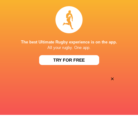
25
28
Sat, Jun 6
LYON
MONTPELLIER
Matmut Stadium, Gerland
The best Ultimate Rugby experience is on the app.
31
20
All your rugby. One app.
Sat, Jun 6
RACING 92
TOULOUSE
TRY FOR FREE
Paris La Defense Arena
×
« Previous
Next »