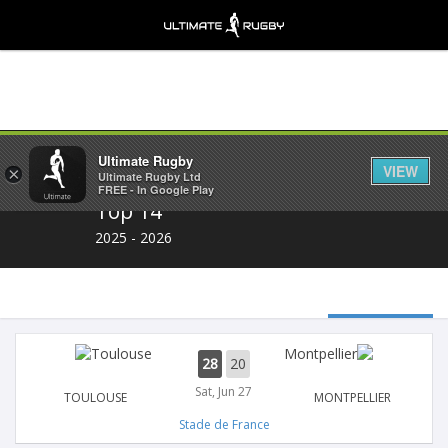
Share
Ultimate Rugby
VIEW
×
Ultimate Rugby Ltd
FREE - In Google Play
Top 14
2025 - 2026
28
20
Sat, Jun 27
TOULOUSE
MONTPELLIER
Stade de France