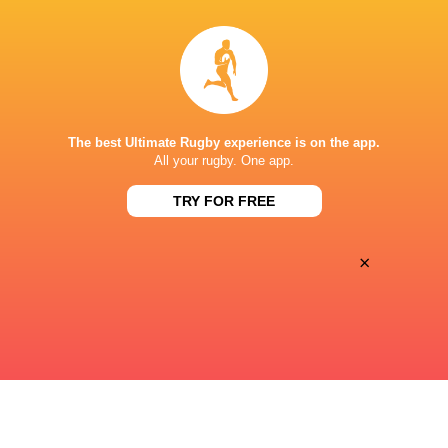
25
28
Sat, Jun 6
LYON
MONTPELLIER
Matmut Stadium, Gerland
The best Ultimate Rugby experience is on the app.
31
20
All your rugby. One app.
Sat, Jun 6
RACING 92
TOULOUSE
TRY FOR FREE
Paris La Defense Arena
×
« Previous
Next »