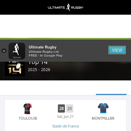
Share
Ultimate Rugby
VIEW
×
Ultimate Rugby Ltd
FREE - In Google Play
Top 14
2025 - 2026
28
20
Sat, Jun 27
TOULOUSE
MONTPELLIER
Stade de France